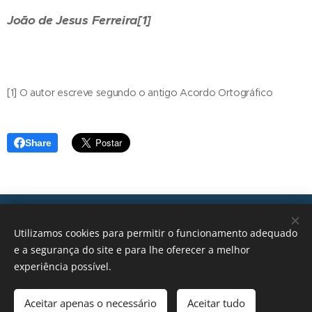
João de Jesus Ferreira
[1]
[1] O autor escreve segundo o antigo Acordo Ortográfico
Share
Transições, 2026 © Todos os direitos reservados
Utilizamos cookies para permitir o funcionamento adequado
geral@transicoes.pt
e a segurança do site e para lhe oferecer a melhor
experiência possível.
POLÍTICA DE PRIVACIDADE
Aceitar apenas o necessário
Aceitar tudo
Cookies