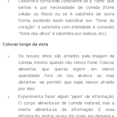
Observa e torna mais consciente se a "fome" que
sentes é por necessidade de comida (fome
celular ou física) ou se é satisfeita de outra
forma, podendo assim substituir (ex.: "fome do
coração" é satisfeita com intimidade e conexão;
"fome dos olhos" é satisfeita por beleza, etc).
Colocar longe da vista
Os nossos olhos são atraídos pela imagem da
comida, mesmo quando não temos fome. Colocar
alimentos que queres ingerir em menor
quantidade fora do teu alcance ou mais
distantes, vai permitir que sejas menos atraído
por eles;
Experimenta fazer algum "jejum" de informação.
O corpo alimenta-se de comida material, mas a
mente alimenta-se de informação. E essa
informação, muitas vezes útil, pode, em demasia e