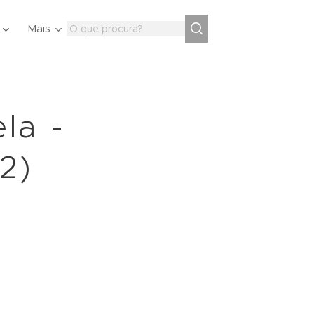
Mais
la -
2)