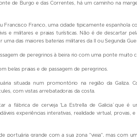
Ponte de Burgo e das Correntes, há um caminho na marg
eu Francisco Franco, uma cidade tipicamente espanhola 
ivis e militares e praias turísticas. Não é de descartar p
ar uma das maiores baterias militares da II ou Segunda Gue
sagem de peregrinos à beira rio com uma ponte muito car
com belas praias e de passagem de peregrinos.
ária situada num promontório na região da Galiza. C
ules, com vistas arrebatadoras da costa.
r a fábrica de cerveja 'La Estrella de Galicia´ que é 
áveis experiências interativas, realidade virtual, provas, 
e portuária grande com a sua zona "vieja", mas com um