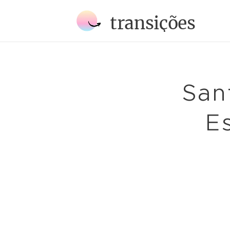
transições
San
E