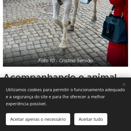
Foto 10 - Cristina Semião
Acompanhando o animal
mais belo do mundo com
Utilizamos cookies para permitir o funcionamento adequado
e a segurança do site e para lhe oferecer a melhor
garbo e elegância
experiência possível.
Local: Golegã
Aceitar apenas o necessário
Aceitar tudo