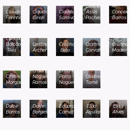
Conceição
Claudia
Claudia
Claudia
Assis
Conceiç
Farinha
Girelli
Saraiva
Pacheco
Barros
Concha
Balcão
Cristina
Cristina
Cristina
Cristina
Reis
Archer
Belo
Carvalho
Madeira
Cristina
Cristina
Cristina
Nogueira
Parro
Cristina
Morgado
Ramos
Nogueira
Tomé
Dulce
Dulce
Eduarda
Elda
Elisa
Barros
Borges
Carnot
Aguilar
Alves