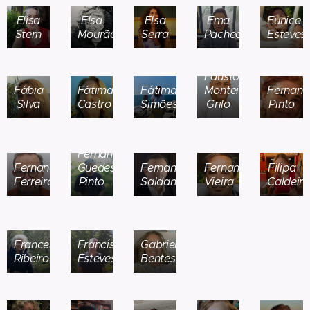
Elisa
Elsa
Elsa
Ema
Eunice
Stern
Mourão
Serra
Pacheco
Esteves
Fausto
Fábia
Fátima
Fátima
Monteiro
Fernan
Silva
Castro
Simões
Grilo
Pinto
Fernando
Fernando
Guedes
Fernando
Fernando
Filipa
Ferreira
Pinto
Saldanha
Vieira
Caldeira
Francelina
Francisco
Gabriela
Ribeiro
Esteves
Bentes