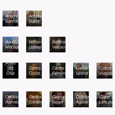
António
António
Santos
Subtil
Aurélio
Belmira
Beatriz
Machado
Cabral
Veloso
Carlos
Alves
da
Carlos
Carlos
Carlos
Carlos
Cruz
Costa
Ferreira
Sobral
Viegas
Cecília
Cecília
Celina
Cidália
Clara
Azevedo
Cavalheiro
Gago
Aguiar
Lencast