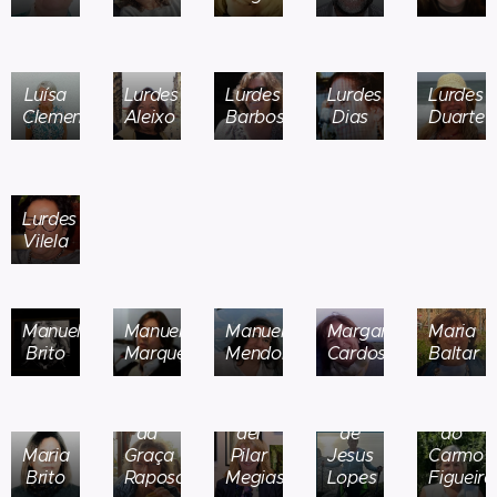
Luísa
Lurdes
Lurdes
Lurdes
Lurdes
Clemente
Aleixo
Barbosa
Dias
Duarte
Lurdes
Vilela
Manuela
Manuela
Manuela
Margarida
Maria
Brito
Marques
Mendonça
Cardoso
Baltar
Maria
Maria
Mª
Maria
da
del
de
do
Maria
Graça
Pilar
Jesus
Carmo
Brito
Raposo
Megias
Lopes
Figueira