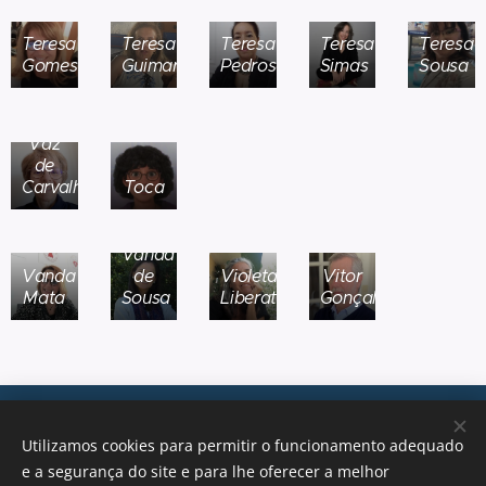
Teresa
Teresa
Teresa
Teresa
Teresa
Gomes
Guimarães
Pedrosa
Simas
Sousa
Teresa
Vaz
de
Carvalho
Toca
Vanda
Vanda
de
Violeta
Vitor
Mata
Sousa
Liberato
Gonçalves
Transições, 2026 © Todos os direitos reservados
Utilizamos cookies para permitir o funcionamento adequado
geral@transicoes.pt
e a segurança do site e para lhe oferecer a melhor