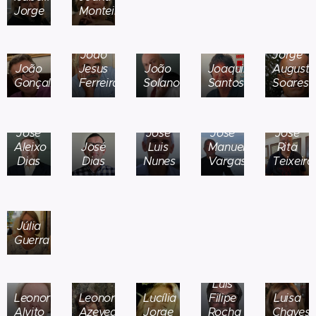
Jorge
Monteiro
João
Jorge
João
Jesus
João
Joaquim
August
Gonçalves
Ferreira
Solano
Santos
Soares
José
José
José
José
Aleixo
José
Luis
Manuel
Rita
Dias
Dias
Nunes
Vargas
Teixeira
Júlia
Guerra
Luis
Leonor
Leonor
Lucília
Filipe
Luisa
Alvito
Azevedo
Jorge
Rocha
Chaves