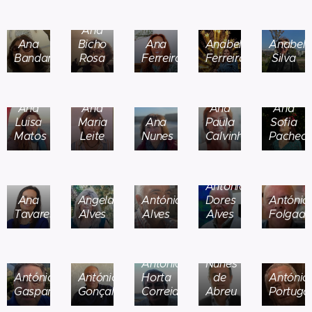
Ana
Ana
Bicho
Ana
Anabela
Anabel
Bandarra
Rosa
Ferreira
Ferreira
Silva
Ana
Ana
Ana
Ana
Luisa
Maria
Ana
Paula
Sofia
Matos
Leite
Nunes
Calvinho
Pachec
António
Ana
Angela
António
Dores
António
Tavares
Alves
Alves
Alves
Folgad
António
António
Nunes
António
António
Horta
de
António
Gaspar
Gonçalves
Correia
Abreu
Portuga