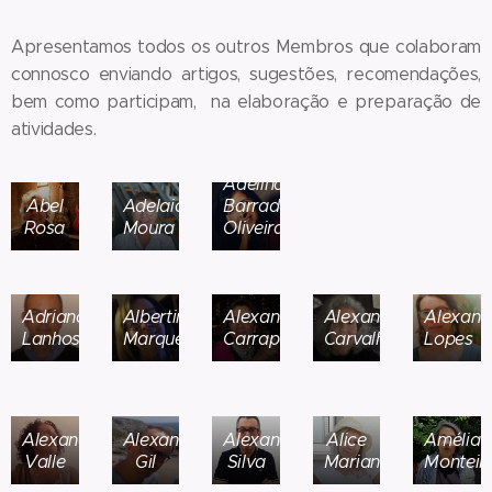
Apresentamos todos os outros Membros que colaboram
connosco enviando artigos, sugestões, recomendações,
bem como participam, na elaboração e preparação de
atividades.
Adelina
Abel
Adelaide
Barradas
Rosa
Moura
Oliveira
Adriano
Albertina
Alexandra
Alexandra
Alexand
Lanhoso
Marques
Carrapatoso
Carvalho
Lopes
Alexandra
Alexandre
Alexandre
Alice
Amélia
Valle
Gil
Silva
Mariano
Monteir