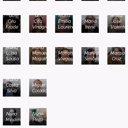
Maria
Maria
do
do
Maria
Maria
Céu
Céu
Emilia
Maria
José
Frade
Vinagre
Lourenço
Irene
Valente
Maria
Maria
Luisa
Manuel
Mariana
Marília
Marisa
Sousa
Magalhães
Viegas
Simões
Cruz
Mário
Costa
Miguel
Silva
Calado
Nuno
Nuno
Mindelo
Pinto