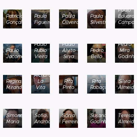
Paulo
Patrícia
Paula
Paula
Paula
Eduard
Gonçalves
Figueiredo
Oliveira
Silvestre
Campos
Paulo
Paulo
Pedro
Paulo
Rubio
Alvito
Pedro
Mira
Jacome
Vieira
Silva
Bello
Godinh
Richard
Regina
La
Rita
Rita
Sílvia
Miranda
Vita
Pinto
Rabaça
Almeida
Simone
Sofia
Sónia
Susana
Teresa
Maria
Andrade
Ferreira
Godinho
Almeida