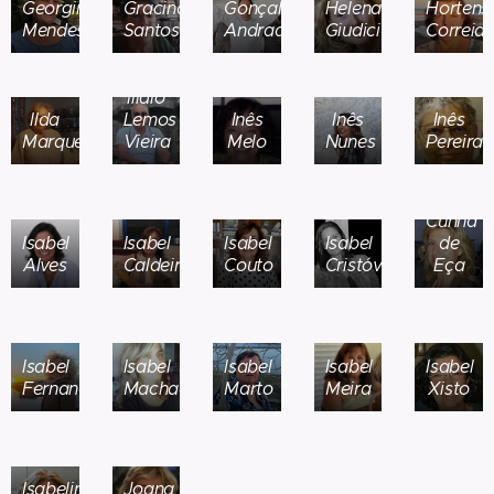
Georgina
Gracinda
Gonçalo
Helena
Hortens
Mendes
Santos
Andrade
Giudici
Correia
Ilídio
Ilda
Lemos
Inês
Inês
Inês
Marques
Vieira
Melo
Nunes
Pereira
Isabel
Cunha
Isabel
Isabel
Isabel
Isabel
de
Alves
Caldeira
Couto
Cristóvão
Eça
Isabel
Isabel
Isabel
Isabel
Isabel
Fernandes
Machado
Marto
Meira
Xisto
Isabelina
Joana