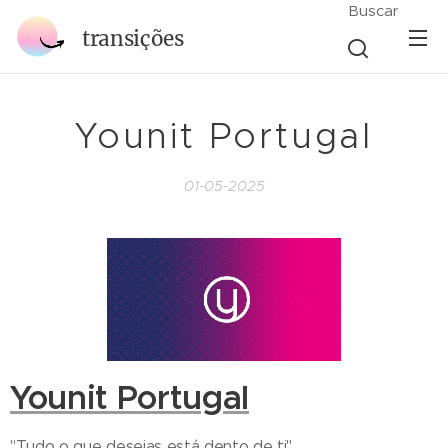
Buscar
transições
Younit Portugal
01-05-2025
Younit Portugal
"Tudo o que desejas está dento de ti"