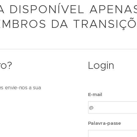
A DISPONÍVEL APENA
MBROS DA TRANSIÇ
ro?
Login
es envie-nos a sua
E-mail
Palavra-passe