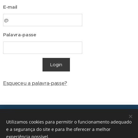
E-mail
Palavra-passe
Login
Esqueceu a palavra-passe?
Transições, 2026 © Todos os direitos reservados
Utilizamos cookies para permitir o funcionamento adequado
geral@transicoes.pt
e a segurança do site e para lhe oferecer a melhor
experiência possível.