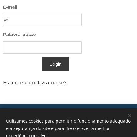
E-mail
Palavra-passe
Login
Esqueceu a palavra-passe?
Transições, 2026 © Todos os direitos reservados
Utilizamos cookies para permitir o funcionamento adequado
geral@transicoes.pt
e a segurança do site e para lhe oferecer a melhor
experiência possível.