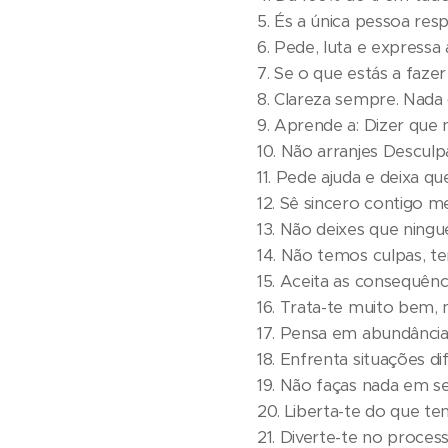
5. És a única pessoa resp
6. Pede, luta e expressa 
7. Se o que estás a fazer
8. Clareza sempre. Nada d
9. Aprende a: Dizer que 
10. Não arranjes Desculpas
11. Pede ajuda e deixa qu
12. Sê sincero contigo 
13. Não deixes que ningu
14. Não temos culpas, t
15. Aceita as consequênci
16. Trata-te muito bem
17. Pensa em abundância
18. Enfrenta situações di
19. Não faças nada em s
20. Liberta-te do que ten
21. Diverte-te no proces