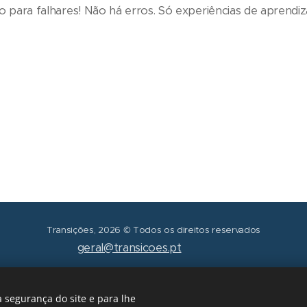
ço para falhares! Não há erros. Só experiências de aprendi
Transições, 2026 © Todos os direitos reservados
geral@transicoes.pt
POLÍTICA DE PRIVACIDADE
 segurança do site e para lhe