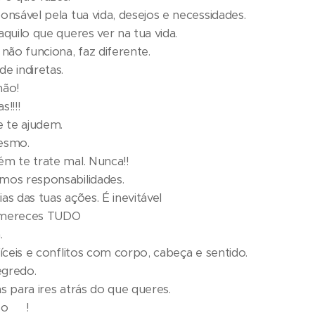
onsável pela tua vida, desejos e necessidades.
aquilo que queres ver na tua vida.
 não funciona, faz diferente.
e indiretas.
não!
!!!!
e te ajudem.
mesmo.
ém te trate mal. Nunca!!
emos responsabilidades.
as das tuas ações. É inevitável
, mereces TUDO
.
fíceis e conflitos com corpo, cabeça e sentido.
egredo.
s para ires atrás do que queres.
so 😂!