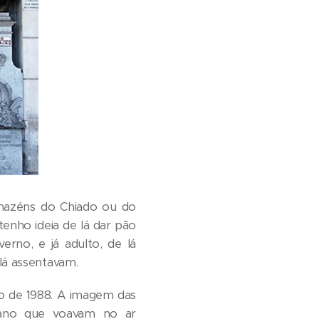
rmazéns do Chiado ou do
enho ideia de lá dar pão
rno, e já adulto, de lá
lá assentavam.
to de 1988. A imagem das
pano que voavam no ar