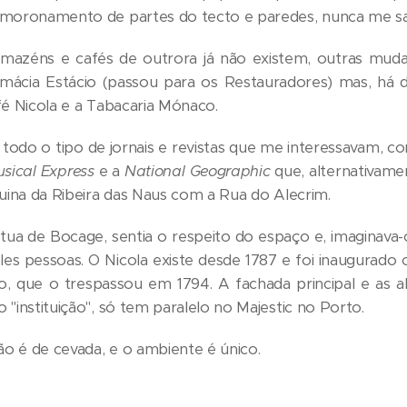
smoronamento de partes do tecto e paredes, nunca me sa
armazéns e cafés de outrora já não existem, outras mud
ácia Estácio (passou para os Restauradores) mas, há du
fé Nicola e a Tabacaria Mónaco.
 todo o tipo de jornais e revistas que me interessavam, 
sical Express
e a
National Geographic
que, alternativame
uina da Ribeira das Naus com a Rua do Alecrim.
átua de Bocage, sentia o respeito do espaço e, imaginava
les pessoas. O Nicola existe desde 1787 e foi inaugura
o, que o trespassou em 1794. A fachada principal e as al
"instituição", só tem paralelo no Majestic no Porto.
ão é de cevada, e o ambiente é único.