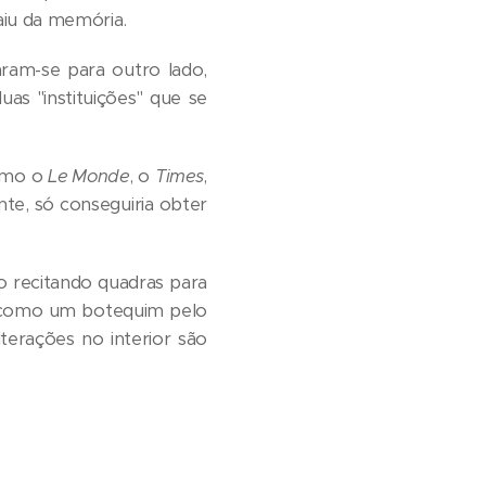
iu da memória.
aram-se para outro lado,
as "instituições" que se
como o
Le Monde
, o
Times
,
nte, só conseguiria obter
-o recitando quadras para
do como um botequim pelo
terações no interior são