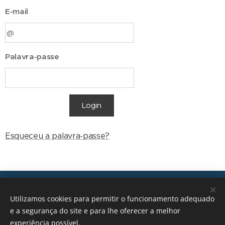
E-mail
Palavra-passe
Login
Esqueceu a palavra-passe?
Transições, 2026 © Todos os direitos reservados
Utilizamos cookies para permitir o funcionamento adequado
geral@transicoes.pt
e a segurança do site e para lhe oferecer a melhor
experiência possível.