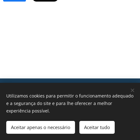
Transições, 2026 © Todos os direitos reservados
Utilizamos cookies para permitir o funcionamento adequado
geral@transicoes.pt
e a segurança do site e para lhe oferecer a melhor
experiência possível.
POLÍTICA DE PRIVACIDADE
Aceitar apenas o necessário
Aceitar tudo
Cookies