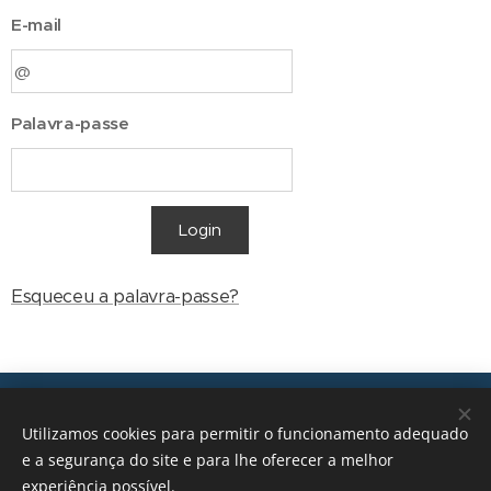
E-mail
Palavra-passe
Login
Esqueceu a palavra-passe?
Transições, 2026 © Todos os direitos reservados
Utilizamos cookies para permitir o funcionamento adequado
geral@transicoes.pt
e a segurança do site e para lhe oferecer a melhor
experiência possível.