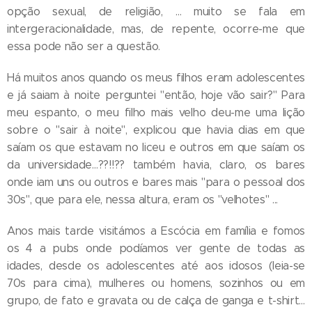
opção sexual, de religião, … muito se fala em
intergeracionalidade, mas, de repente, ocorre-me que
essa pode não ser a questão.
Há muitos anos quando os meus filhos eram adolescentes
e já saiam à noite perguntei "então, hoje vão sair?" Para
meu espanto, o meu filho mais velho deu-me uma lição
sobre o "sair à noite", explicou que havia dias em que
saíam os que estavam no liceu e outros em que saíam os
da universidade…??!!?? também havia, claro, os bares
onde iam uns ou outros e bares mais "para o pessoal dos
30s", que para ele, nessa altura, eram os "velhotes" ...
Anos mais tarde visitámos a Escócia em família e fomos
os 4 a pubs onde podíamos ver gente de todas as
idades, desde os adolescentes até aos idosos (leia-se
70s para cima), mulheres ou homens, sozinhos ou em
grupo, de fato e gravata ou de calça de ganga e t-shirt…