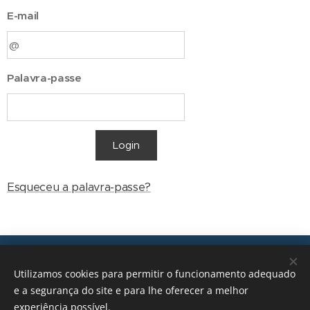
E-mail
Palavra-passe
Login
Esqueceu a palavra-passe?
Transições, 2026 © Todos os direitos reservados
Utilizamos cookies para permitir o funcionamento adequado
geral@transicoes.pt
e a segurança do site e para lhe oferecer a melhor
experiência possível.