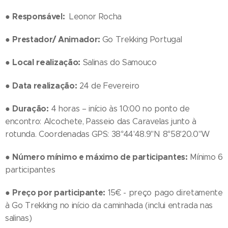
Responsável:
●
Leonor Rocha
Prestador/ Animador:
●
Go Trekking Portugal
Local realização:
●
Salinas do Samouco
Data realização:
●
24 de Fevereiro
Duração:
●
4 horas – início às 10:00 no ponto de
encontro: Alcochete, Passeio das Caravelas junto à
rotunda. Coordenadas GPS: 38°44'48.9"N 8°58'20.0"W
Número mínimo e máximo de participantes:
●
Mínimo 6
participantes
Preço por participante:
●
15€ - preço pago diretamente
à Go Trekking no início da caminhada (inclui entrada nas
salinas)