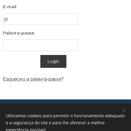
E-mail
Palavra-passe
Login
Esqueceu a palavra-passe?
Transições, 2026 © Todos os direitos reservados
Utilizamos cookies para permitir o funcionamento adequado
geral@transicoes.pt
e a segurança do site e para lhe oferecer a melhor
experiência possível.