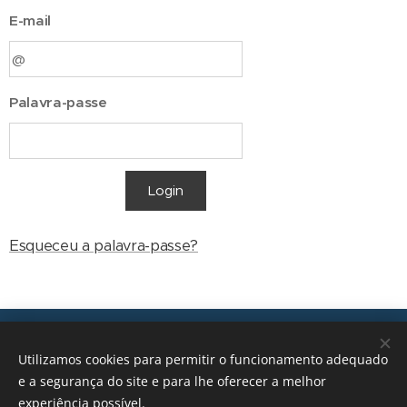
E-mail
Palavra-passe
Login
Esqueceu a palavra-passe?
Transições, 2026 © Todos os direitos reservados
Utilizamos cookies para permitir o funcionamento adequado
geral@transicoes.pt
e a segurança do site e para lhe oferecer a melhor
experiência possível.