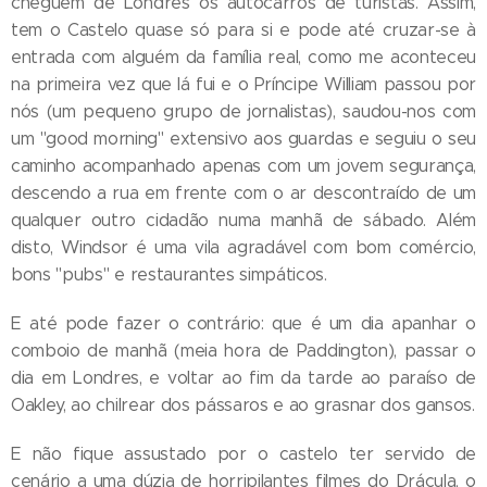
cheguem de Londres os autocarros de turistas. Assim,
tem o Castelo quase só para si e pode até cruzar-se à
entrada com alguém da família real, como me aconteceu
na primeira vez que lá fui e o Príncipe William passou por
nós (um pequeno grupo de jornalistas), saudou-nos com
um "good morning" extensivo aos guardas e seguiu o seu
caminho acompanhado apenas com um jovem segurança,
descendo a rua em frente com o ar descontraído de um
qualquer outro cidadão numa manhã de sábado. Além
disto, Windsor é uma vila agradável com bom comércio,
bons "pubs" e restaurantes simpáticos.
E até pode fazer o contrário: que é um dia apanhar o
comboio de manhã (meia hora de Paddington), passar o
dia em Londres, e voltar ao fim da tarde ao paraíso de
Oakley, ao chilrear dos pássaros e ao grasnar dos gansos.
E não fique assustado por o castelo ter servido de
cenário a uma dúzia de horripilantes filmes do Drácula, o