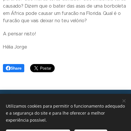
causado? Dizem que o bater das asas de uma borboleta
em África pode causar um furacão na Florida. Qual é o
furacão que vais deixar no teu velório?
A pensar nisto!
Hélia Jorge
Share
Transições, 2026 © Todos os direitos reservados
Utilizamos cookies para permitir o funcionamento adequado
geral@transicoes.pt
e a segurança do site e para lhe oferecer a melhor
experiência possível.
POLÍTICA DE PRIVACIDADE