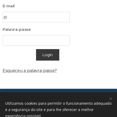
E-mail
Palavra-passe
Login
Esqueceu a palavra-passe?
Transições, 2026 © Todos os direitos reservados
Utilizamos cookies para permitir o funcionamento adequado
geral@transicoes.pt
e a segurança do site e para lhe oferecer a melhor
experiência possível.