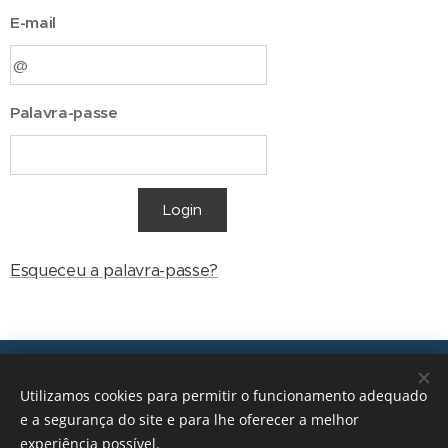
E-mail
Palavra-passe
Login
Esqueceu a palavra-passe?
Transições, 2026 © Todos os direitos reservados
Utilizamos cookies para permitir o funcionamento adequado
geral@transicoes.pt
e a segurança do site e para lhe oferecer a melhor
experiência possível.