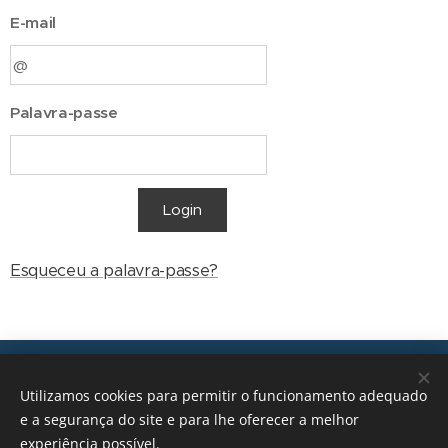
E-mail
Palavra-passe
Login
Esqueceu a palavra-passe?
Transições, 2026 © Todos os direitos reservados
Utilizamos cookies para permitir o funcionamento adequado
geral@transicoes.pt
e a segurança do site e para lhe oferecer a melhor
experiência possível.