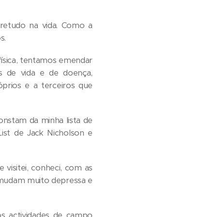
bretudo na vida. Como a
s.
ísica, tentamos emendar
s de vida e de doença,
rios e a terceiros que
onstam da minha lista de
List de Jack Nicholson e
visitei, conheci, com as
as mudam muito depressa e
os actividades de campo