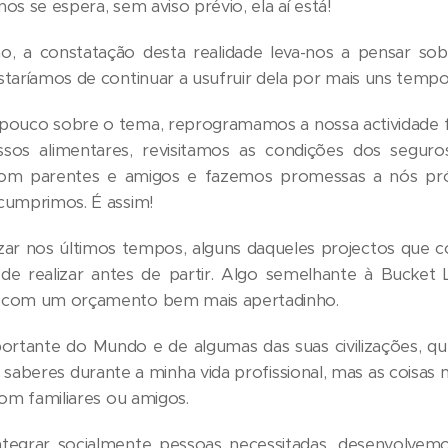
s se espera, sem aviso prévio, ela aí está!
ão, a constatação desta realidade leva-nos a pensar so
taríamos de continuar a usufruir dela por mais uns tempo
pouco sobre o tema, reprogramamos a nossa actividade f
sos alimentares, revisitamos as condições dos seguro
 parentes e amigos e fazemos promessas a nós próp
cumprimos. É assim!
ar nos últimos tempos, alguns daqueles projectos que c
de realizar antes de partir. Algo semelhante à Bucket 
 com um orçamento bem mais apertadinho.
tante do Mundo e de algumas das suas civilizações, que 
hei saberes durante a minha vida profissional, mas as cois
om familiares ou amigos.
tegrar socialmente pessoas necessitadas, desenvolvem