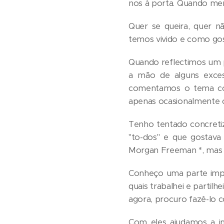
nos à porta. Quando meno
Quer se queira, quer n
temos vivido e como gos
Quando reflectimos um 
a mão de alguns exces
comentamos o tema com
apenas ocasionalmente 
Tenho tentado concretiz
"to-dos" e que gostava 
Morgan Freeman *, mas
Conheço uma parte impor
quais trabalhei e partil
agora, procuro fazê-lo c
Com eles ajudamos a in