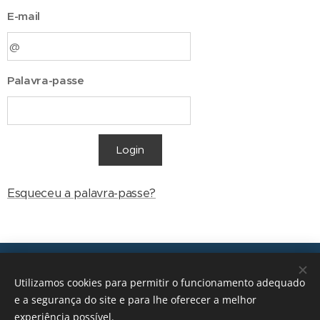
E-mail
Palavra-passe
Login
Esqueceu a palavra-passe?
Transições, 2026 © Todos os direitos reservados
Utilizamos cookies para permitir o funcionamento adequado
geral@transicoes.pt
e a segurança do site e para lhe oferecer a melhor
experiência possível.