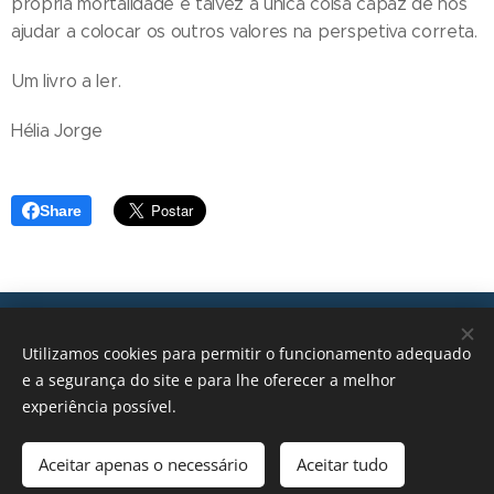
própria mortalidade é talvez a única coisa capaz de nos
ajudar a colocar os outros valores na perspetiva correta.
Um livro a ler.
Hélia Jorge
Share
Transições, 2026 © Todos os direitos reservados
Utilizamos cookies para permitir o funcionamento adequado
geral@transicoes.pt
e a segurança do site e para lhe oferecer a melhor
experiência possível.
POLÍTICA DE PRIVACIDADE
Aceitar apenas o necessário
Aceitar tudo
Cookies