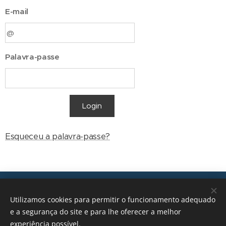
E-mail
Palavra-passe
Login
Esqueceu a palavra-passe?
Transições, 2026 © Todos os direitos reservados
Utilizamos cookies para permitir o funcionamento adequado
geral@transicoes.pt
e a segurança do site e para lhe oferecer a melhor
experiência possível.