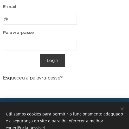
E-mail
Palavra-passe
Login
Esqueceu a palavra-passe?
Transições, 2026 © Todos os direitos reservados
Utilizamos cookies para permitir o funcionamento adequado
geral@transicoes.pt
e a segurança do site e para lhe oferecer a melhor
experiência possível.