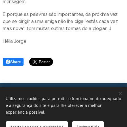
mensagem.
E porque as palavras são importantes, da próxima vez
que se dirigir a uma amiga não lhe diga "estás cada vez
mais nova", tem muitas outras formas de a elogiar. J
Hélia Jorge
Share
Transições, 2026 © Todos os direitos reservados
Utilizamos cookies para permitir o funcionamento adequado
geral@transicoes.pt
e a segurança do site e para lhe oferecer a melhor
experiência possível.
POLÍTICA DE PRIVACIDADE