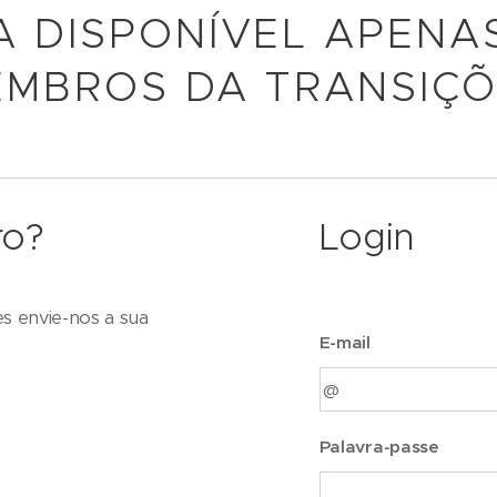
A DISPONÍVEL APENA
MBROS DA TRANSIÇ
ro?
Login
es envie-nos a sua
E-mail
Palavra-passe