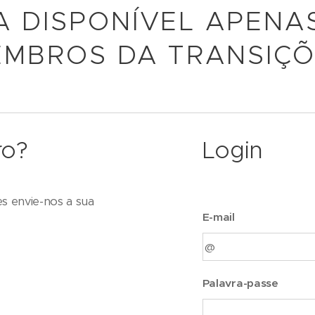
A DISPONÍVEL APENA
MBROS DA TRANSIÇ
ro?
Login
es envie-nos a sua
E-mail
Palavra-passe