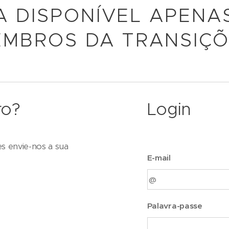
A DISPONÍVEL APENA
MBROS DA TRANSIÇ
ro?
Login
es envie-nos a sua
E-mail
Palavra-passe