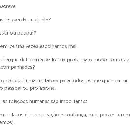
 escreve
as. Esquerda ou direita?
estir ou poupar?
em, outras vezes escolhemos mal.
colha que determina de forma profunda o modo como viv
 acompanhados?
mon Sinek é uma metáfora para todos os que querem muda
 pessoal ou profissional.
 as relações humanas são importantes.
m os laços de cooperação e confiança, mais prazer tere
remos).