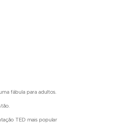
uma fábula para adultos.
stão.
entação TED mais popular