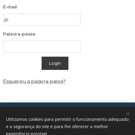
E-mail
Palavra-passe
Login
Esqueceu a palavra-passe?
Transições, 2026 © Todos os direitos reservados
Utilizamos cookies para permitir o funcionamento adequado
geral@transicoes.pt
e a segurança do site e para lhe oferecer a melhor
experiência possível.