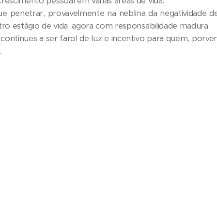
crescimento pessoal em várias áreas de vida.
e penetrar, provavelmente na neblina da negatividade d
utro estágio de vida, agora com responsabilidade madura.
continues a ser farol de luz e incentivo para quem, porven
.