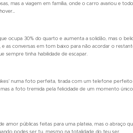
osas, mas a viagem em família, onde o carro avariou e to
over...
' que ocupa 30% do quarto e aumenta a solidão, mas o bel
, e as conversas em tom baixo para não acordar o restant
ue sempre tinha habilidade de escapar.
likes' numa foto perfeita, tirada com um telefone perfei
, mas a foto tremida pela felicidade de um momento único
de amor públicas feitas para uma plateia, mas o abraço 
uando podes ser tu, mesmo na totalidade do teu ser.