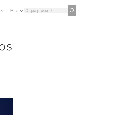
Mais
os