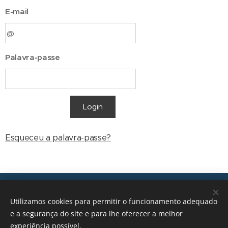
E-mail
Palavra-passe
Login
Esqueceu a palavra-passe?
Transições, 2026 © Todos os direitos reservados
Utilizamos cookies para permitir o funcionamento adequado
geral@transicoes.pt
e a segurança do site e para lhe oferecer a melhor
experiência possível.