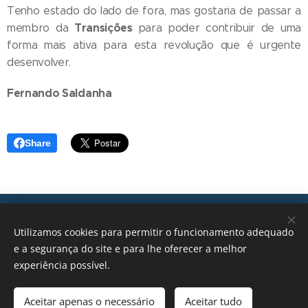
Tenho estado do lado de fora, mas gostaria de passar a
Transições
membro da
para poder contribuir de uma
forma mais ativa para esta revolução que é urgente
desenvolver.
Fernando Saldanha
Share
Transições, 2026 © Todos os direitos reservados
Utilizamos cookies para permitir o funcionamento adequado
geral@transicoes.pt
e a segurança do site e para lhe oferecer a melhor
experiência possível.
POLÍTICA DE PRIVACIDADE
Aceitar apenas o necessário
Aceitar tudo