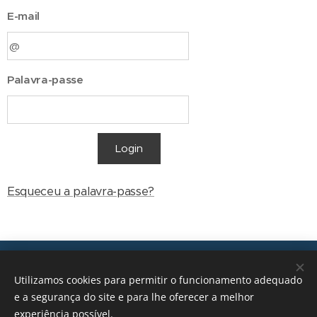
E-mail
Palavra-passe
Login
Esqueceu a palavra-passe?
Transições, 2026 © Todos os direitos reservados
Utilizamos cookies para permitir o funcionamento adequado
geral@transicoes.pt
e a segurança do site e para lhe oferecer a melhor
experiência possível.