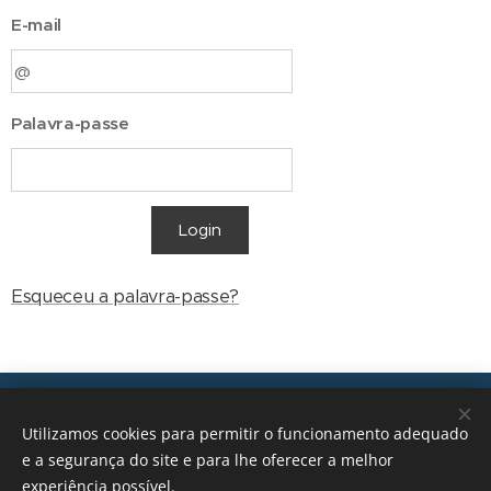
E-mail
Palavra-passe
Login
Esqueceu a palavra-passe?
Transições, 2026 © Todos os direitos reservados
Utilizamos cookies para permitir o funcionamento adequado
geral@transicoes.pt
e a segurança do site e para lhe oferecer a melhor
experiência possível.