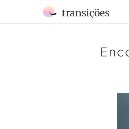
transições
Enc