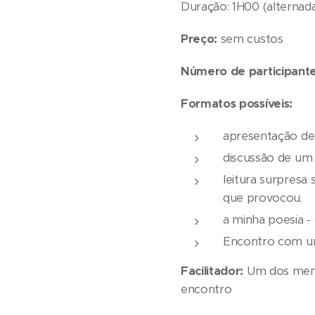
Duração: 1H00 (alternada
Preço:
sem custos
Número de participant
Formatos possíveis:
apresentação de 
discussão de um 
leitura surpres
que provocou.
a minha poesia 
Encontro com um 
Facilitador:
Um dos memb
encontro