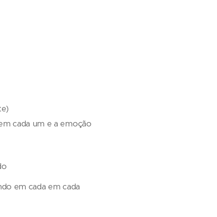
te)
u em cada um e a emoção
do
ando em cada em cada