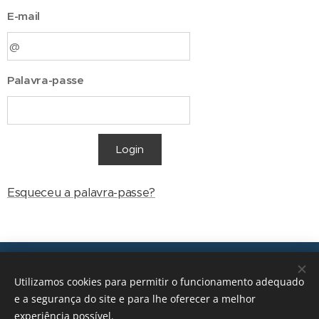
E-mail
Palavra-passe
Login
Esqueceu a palavra-passe?
Transições, 2026 © Todos os direitos reservados
Utilizamos cookies para permitir o funcionamento adequado
geral@transicoes.pt
e a segurança do site e para lhe oferecer a melhor
experiência possível.