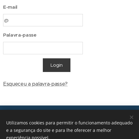
E-mail
Palavra-passe
Login
Esqueceu a palavra-passe?
Transições, 2026 © Todos os direitos reservados
Utilizamos cookies para permitir o funcionamento adequado
geral@transicoes.pt
e a segurança do site e para lhe oferecer a melhor
experiência possível.