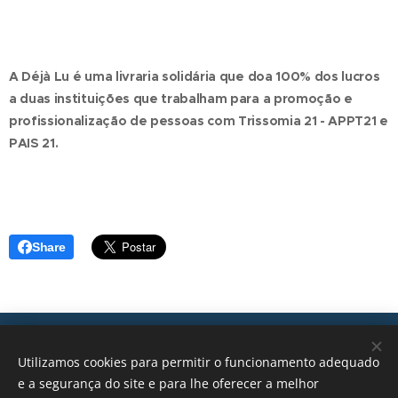
A Déjà Lu é uma livraria solidária que doa 100% dos lucros
a duas instituições que trabalham para a promoção e
profissionalização de pessoas com Trissomia 21 - APPT21 e
PAIS 21.
Share
Transições, 2026 © Todos os direitos reservados
Utilizamos cookies para permitir o funcionamento adequado
geral@transicoes.pt
e a segurança do site e para lhe oferecer a melhor