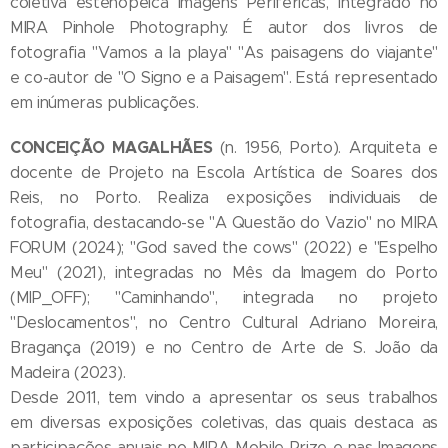
coletiva estenopeica Imagens Periféricas, integrado no
MIRA Pinhole Photography. É autor dos livros de
fotografia "Vamos a la playa" "As paisagens do viajante"
e co-autor de "O Signo e a Paisagem". Está representado
em inúmeras publicações.
CONCEIÇÃO MAGALHÃES
(n. 1956, Porto). Arquiteta e
docente de Projeto na Escola Artística de Soares dos
Reis, no Porto. Realiza exposições individuais de
fotografia, destacando-se "A Questão do Vazio" no MIRA
FORUM (2024); "God saved the cows" (2022) e "Espelho
Meu" (2021), integradas no Mês da Imagem do Porto
(MIP_OFF); "Caminhando", integrada no projeto
"Deslocamentos", no Centro Cultural Adriano Moreira,
Bragança (2019) e no Centro de Arte de S. João da
Madeira (2023).
Desde 2011, tem vindo a apresentar os seus trabalhos
em diversas exposições coletivas, das quais destaca as
participações anuais no MIRA Mobile Prize e nas Imagens