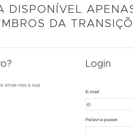
A DISPONÍVEL APENA
MBROS DA TRANSIÇ
ro?
Login
es envie-nos a sua
E-mail
Palavra-passe