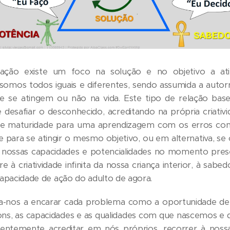
zação existe um foco na solução e no objetivo a ati
omos todos iguais e diferentes, sendo assumida a autor
e se atingem ou não na vida. Este tipo de relação base
desafiar o desconhecido, acreditando na própria criativ
iste maturidade para uma aprendizagem com os erros com
 para se atingir o mesmo objetivo, ou em alternativa, se 
 nossas capacidades e potencialidades no momento pres
re à criatividade infinita da nossa criança interior, à sab
capacidade de ação do adulto de agora.
va-nos a encarar cada problema como a oportunidade de 
ons, as capacidades e as qualidades com que nascemos e 
entemente acreditar em nós próprios, recorrer à nossa