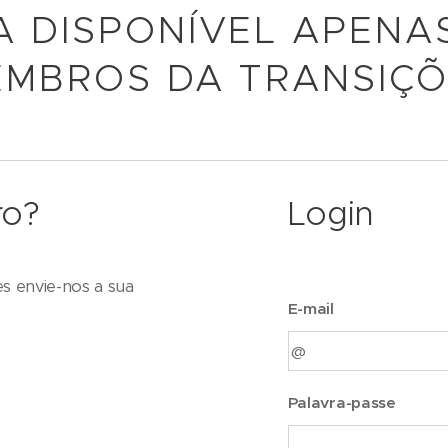
A DISPONÍVEL APENA
MBROS DA TRANSIÇ
ro?
Login
es envie-nos a sua
E-mail
Palavra-passe