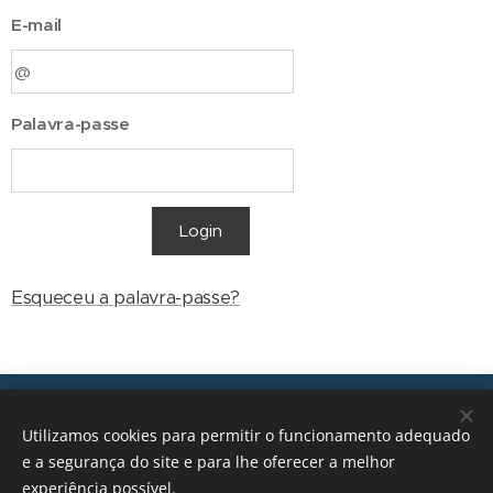
E-mail
Palavra-passe
Login
Esqueceu a palavra-passe?
Transições, 2026 © Todos os direitos reservados
Utilizamos cookies para permitir o funcionamento adequado
geral@transicoes.pt
e a segurança do site e para lhe oferecer a melhor
experiência possível.